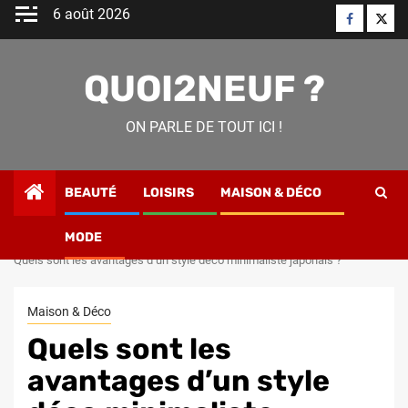
Skip
6 août 2026
Faceboo
Twitt
to
content
QUOI2NEUF ?
ON PARLE DE TOUT ICI !
BEAUTÉ
LOISIRS
MAISON & DÉCO
MODE
Home
Maison & Déco
Quels sont les avantages d’un style déco minimaliste japonais ?
Maison & Déco
Quels sont les
avantages d’un style