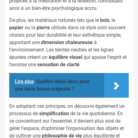
propices à la méditation et à la réflexion, contribuant
ainsi à un bien-être psychologique accru.
De plus, les matériaux naturels tels que le
bois
, le
papier
ou la
pierre
utilisés dans ce style sont souvent
choisis pour leur durabilité et leur esthétique simple,
apportant une
dimension chaleureuse
à
l’environnement. Les teintes neutres et les lignes
épurées créent un
équilibre visuel
qui apaise l’esprit et
favorise une
sensation de clarté
.
Lire plus
Quelles idées déco pour
une table basse originale ?
En adoptant ces principes, on découvre également un
processus de
simplification
de la vie quotidienne. En
se concentrant sur l’essentiel, il devient plus aisé de
gérer l’espace, d’optimiser l’organisation des objets et
de cultiver une
philosophie de vie
plus équilibrée et