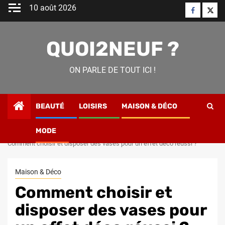
Skip
10 août 2026
Faceboo
Twitt
to
content
QUOI2NEUF ?
ON PARLE DE TOUT ICI !
BEAUTÉ
LOISIRS
MAISON & DÉCO
MODE
Home
Maison & Déco
Comment choisir et disposer des vases pour un effet déco réussi ?
Maison & Déco
Comment choisir et
disposer des vases pour