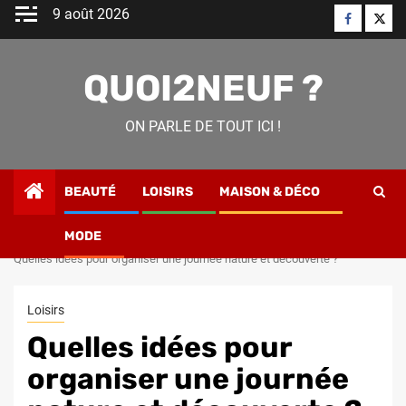
Skip
9 août 2026
Faceboo
Twitt
to
content
QUOI2NEUF ?
ON PARLE DE TOUT ICI !
BEAUTÉ
LOISIRS
MAISON & DÉCO
MODE
Home
Loisirs
Quelles idées pour organiser une journée nature et découverte ?
Loisirs
Quelles idées pour
organiser une journée