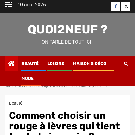
Skip
10 août 2026
Faceboo
Twitt
to
content
QUOI2NEUF ?
ON PARLE DE TOUT ICI !
BEAUTÉ
LOISIRS
MAISON & DÉCO
MODE
Home
Beauté
Comment choisir un rouge à lèvres qui tient toute la journée ?
Beauté
Comment choisir un
rouge à lèvres qui tient