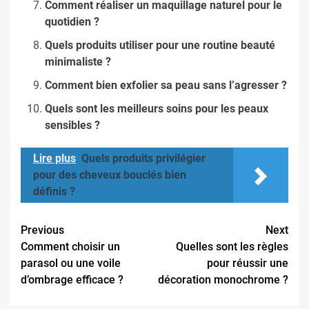
Comment réaliser un maquillage naturel pour le
quotidien ?
Quels produits utiliser pour une routine beauté
minimaliste ?
Comment bien exfolier sa peau sans l’agresser ?
Quels sont les meilleurs soins pour les peaux
sensibles ?
Lire plus
Quels produits privilégier
pour des cheveux bouclés bien
définis ?
Continue
Previous
Next
Comment choisir un
Quelles sont les règles
Reading
parasol ou une voile
pour réussir une
d’ombrage efficace ?
décoration monochrome ?