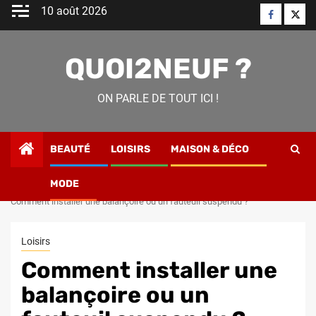
Skip
10 août 2026
Faceboo
Twitt
to
content
QUOI2NEUF ?
ON PARLE DE TOUT ICI !
BEAUTÉ
LOISIRS
MAISON & DÉCO
MODE
Home
Loisirs
Comment installer une balançoire ou un fauteuil suspendu ?
Loisirs
Comment installer une
balançoire ou un