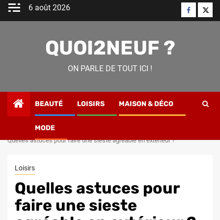
Skip
6 août 2026
Faceboo
Twitt
to
content
QUOI2NEUF ?
ON PARLE DE TOUT ICI !
BEAUTÉ
LOISIRS
MAISON & DÉCO
MODE
Home
Loisirs
Quelles astuces pour faire une sieste agréable en extérieur ?
Loisirs
Quelles astuces pour
faire une sieste