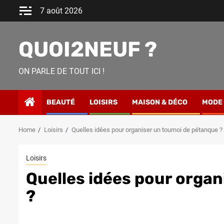
Skip
7 août 2026
to
content
QUOI2NEUF ?
ON PARLE DE TOUT ICI !
BEAUTÉ
LOISIRS
MAISON & DÉCO
MODE
Home
Loisirs
Quelles idées pour organiser un tournoi de pétanque ?
Loisirs
Quelles idées pour organ
?