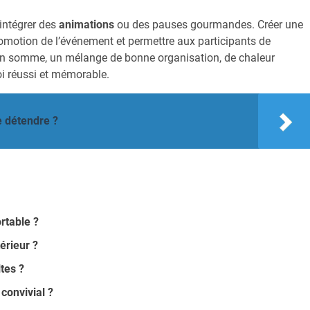
intégrer des
animations
ou des pauses gourmandes. Créer une
promotion de l’événement et permettre aux participants de
. En somme, un mélange de bonne organisation, de chaleur
i réussi et mémorable.
e détendre ?
rtable ?
érieur ?
ltes ?
convivial ?