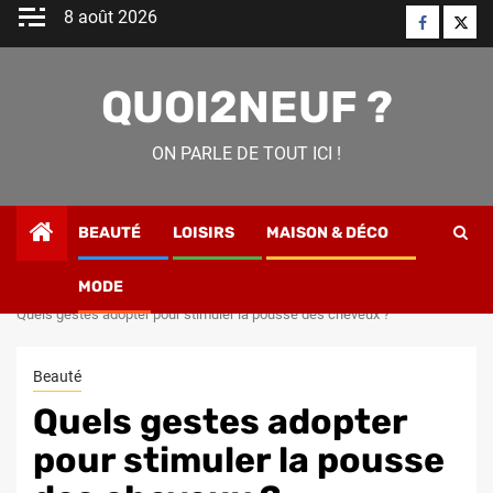
Skip
8 août 2026
Faceboo
Twitt
to
content
QUOI2NEUF ?
ON PARLE DE TOUT ICI !
BEAUTÉ
LOISIRS
MAISON & DÉCO
MODE
Home
Beauté
Quels gestes adopter pour stimuler la pousse des cheveux ?
Beauté
Quels gestes adopter
pour stimuler la pousse