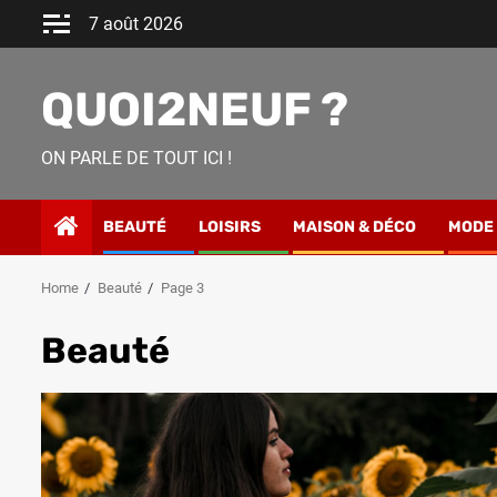
Skip
7 août 2026
to
content
QUOI2NEUF ?
ON PARLE DE TOUT ICI !
BEAUTÉ
LOISIRS
MAISON & DÉCO
MODE
Home
Beauté
Page 3
Beauté