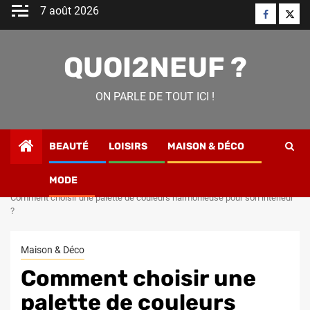
Skip
7 août 2026
Faceboo
Twitt
to
content
QUOI2NEUF ?
ON PARLE DE TOUT ICI !
BEAUTÉ
LOISIRS
MAISON & DÉCO
MODE
Home
Maison & Déco
Comment choisir une palette de couleurs harmonieuse pour son intérieur
?
Maison & Déco
Comment choisir une
palette de couleurs