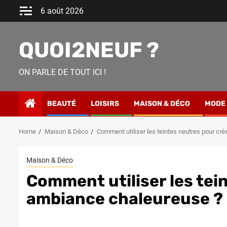
Skip
6 août 2026
to
content
QUOI2NEUF ?
ON PARLE DE TOUT ICI !
BEAUTÉ
LOISIRS
MAISON & DÉCO
MODE
Home
Maison & Déco
Comment utiliser les teintes neutres pour cr
Maison & Déco
Comment utiliser les tei
ambiance chaleureuse ?