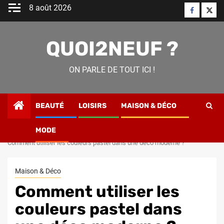
Skip
8 août 2026
Faceboo
Twitt
to
content
QUOI2NEUF ?
ON PARLE DE TOUT ICI !
BEAUTÉ
LOISIRS
MAISON & DÉCO
MODE
Home
Maison & Déco
Comment utiliser les couleurs pastel dans une déco moderne ?
Maison & Déco
Comment utiliser les
couleurs pastel dans