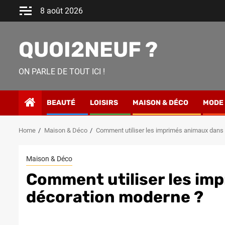
Skip
8 août 2026
to
content
QUOI2NEUF ?
ON PARLE DE TOUT ICI !
BEAUTÉ
LOISIRS
MAISON & DÉCO
MODE
Home
Maison & Déco
Comment utiliser les imprimés animaux dans
Maison & Déco
Comment utiliser les im
décoration moderne ?