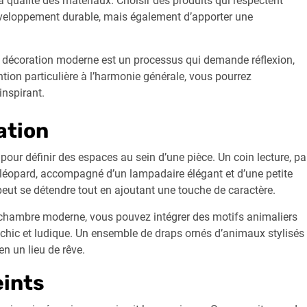
t la qualité des matériaux. Choisir des produits qui respectent
éveloppement durable, mais également d’apporter une
 décoration moderne est un processus qui demande réflexion,
ntion particulière à l’harmonie générale, vous pourrez
inspirant.
ation
pour définir des espaces au sein d’une pièce. Un coin lecture, pa
e léopard, accompagné d’un lampadaire élégant et d’une petite
 peut se détendre tout en ajoutant une touche de caractère.
chambre moderne, vous pouvez intégrer des motifs animaliers
s chic et ludique. Un ensemble de draps ornés d’animaux stylisés
n un lieu de rêve.
eints