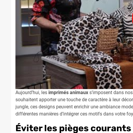
Aujourd’hui, les
imprimés animaux
s’imposent dans nos i
souhaitent apporter une touche de caractère à leur décor
jungle, ces designs peuvent enrichir une ambiance moder
différentes manières d’intégrer ces motifs dans votre foy
Éviter les pièges courants