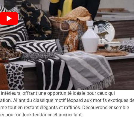
ntérieurs, offrant une opportunité idéale pour ceux qui
ation. Allant du classique motif léopard aux motifs exotiques d
ne tout en restant élégants et raffinés. Découvrons ensemble
er pour un look tendance et accueillant.