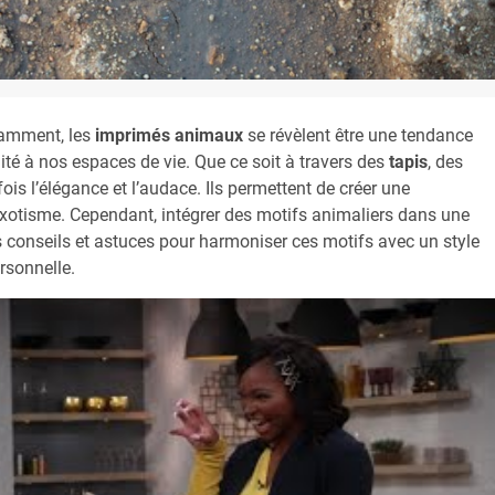
tamment, les
imprimés animaux
se révèlent être une tendance
lité à nos espaces de vie. Que ce soit à travers des
tapis
, des
ois l’élégance et l’audace. Ils permettent de créer une
xotisme. Cependant, intégrer des motifs animaliers dans une
 conseils et astuces pour harmoniser ces motifs avec un style
rsonnelle.