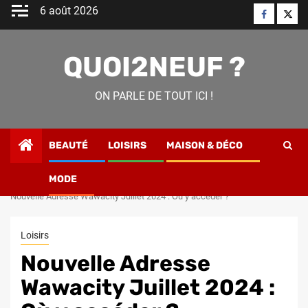
Skip
6 août 2026
Faceboo
Twitt
to
content
QUOI2NEUF ?
ON PARLE DE TOUT ICI !
BEAUTÉ
LOISIRS
MAISON & DÉCO
MODE
Home
Loisirs
Nouvelle Adresse Wawacity Juillet 2024 : Où y accéder ?
Loisirs
Nouvelle Adresse
Wawacity Juillet 2024 :