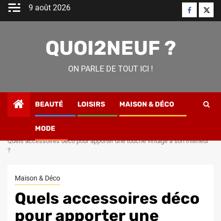
Skip
9 août 2026
Faceboo
Twitt
to
content
QUOI2NEUF ?
ON PARLE DE TOUT ICI !
BEAUTÉ
LOISIRS
MAISON & DÉCO
MODE
Home
Maison & Déco
Quels accessoires déco pour apporter une touche vintage à son intérieur
?
Maison & Déco
Quels accessoires déco
pour apporter une