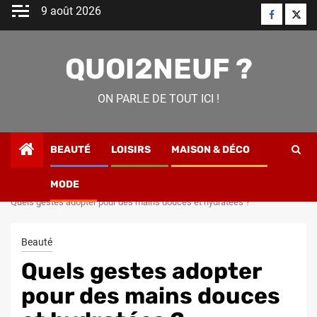
Skip
9 août 2026
Faceboo
Twitt
to
content
QUOI2NEUF ?
ON PARLE DE TOUT ICI !
BEAUTÉ
LOISIRS
MAISON & DÉCO
MODE
Home
Beauté
Quels gestes adopter pour des mains douces et hydratées ?
Beauté
Quels gestes adopter
pour des mains douces